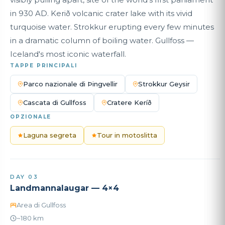
in 930 AD. Kerið volcanic crater lake with its vivid
turquoise water. Strokkur erupting every few minutes
in a dramatic column of boiling water. Gullfoss —
Iceland's most iconic waterfall.
TAPPE PRINCIPALI
Parco nazionale di Þingvellir
Strokkur Geysir
Cascata di Gullfoss
Cratere Keríð
OPZIONALE
Laguna segreta
Tour in motoslitta
DAY 03
Landmannalaugar — 4×4
Area di Gullfoss
~180 km