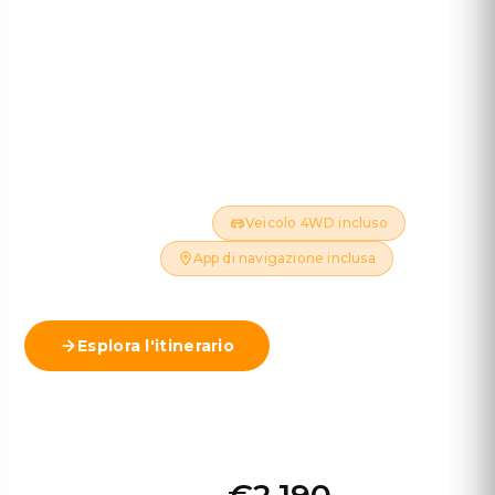
10 GIORNI - 9 NOTTI - ~1.750 KM
Conquistate il selvaggio entroterra islandese: dalle
colorate montagne di riolite di Landmannalaugar
alle meraviglie geotermiche, dalle potenti cascate
ai paesaggi vulcanici.
Solo luglio e agosto
Veicolo 4WD incluso
Hotel inclusi
App di navigazione inclusa
Esplora l'itinerario
Visualizza mappa