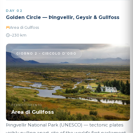
DAY 02
Golden Circle — Þingvellir, Geysir & Gullfoss
Area di Gullfoss
~230 km
GIORNO 2 - CIRCOLO D'ORO
PERNOTTAMENTO
Area di Gullfoss
Þingvellir National Park (UNESCO) — tectonic plates
visibly pulling apart, site of the world's first parliament