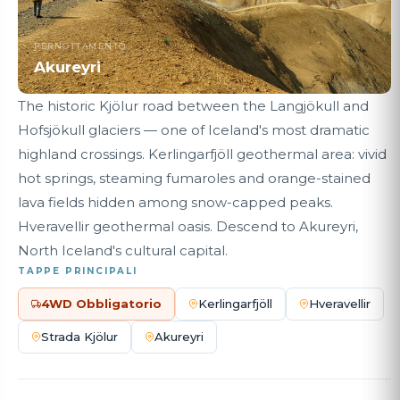
PERNOTTAMENTO
Akureyri
The historic Kjölur road between the Langjökull and
Hofsjökull glaciers — one of Iceland's most dramatic
highland crossings. Kerlingarfjöll geothermal area: vivid
hot springs, steaming fumaroles and orange-stained
lava fields hidden among snow-capped peaks.
Hveravellir geothermal oasis. Descend to Akureyri,
North Iceland's cultural capital.
TAPPE PRINCIPALI
4WD Obbligatorio
Kerlingarfjöll
Hveravellir
Strada Kjölur
Akureyri