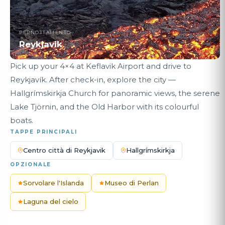
PERNOTTAMENTO
Reykjavik
Pick up your 4×4 at Keflavik Airport and drive to
Reykjavík. After check-in, explore the city —
Hallgrímskirkja Church for panoramic views, the serene
Lake Tjörnin, and the Old Harbor with its colourful
boats.
TAPPE PRINCIPALI
Centro città di Reykjavik
Hallgrímskirkja
OPZIONALE
Sorvolare l'Islanda
Museo di Perlan
Laguna del cielo