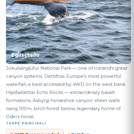
PERNOTTAMENTO
Egilsstaðir
Jökulsárgljúfur National Park — one of Iceland's great
canyon systems. Dettifoss, Europe's most powerful
waterfall, is best accessed by 4WD on the west bank.
Hljóðaklettar Echo Rocks — extraordinary basalt
formations. Ásbyrgi horseshoe canyon: sheer walls
rising 100m, birch forest below, legendary home of
Odin's horse.
TAPPE PRINCIPALI