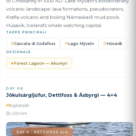
to Christianity in 1000 AD. Lake Mývatn's extraordinary
volcanic landscape: lava formations, pseudocraters,
Krafla volcano and boiling Námaskarð mud pools.
Húsavík, Iceland's whale watching capital.
TAPPE PRINCIPALI
Cascata di Goðafoss
Lago Mývatn
Húsavík
OPZIONALE
Forest Lagoon — Akureyri
DAY 06
Jökulsárgljúfur, Dettifoss & Ásbyrgi — 4×4
Egilsstaðir
~230 km
DAY 6 · DETTIFOSS 4×4