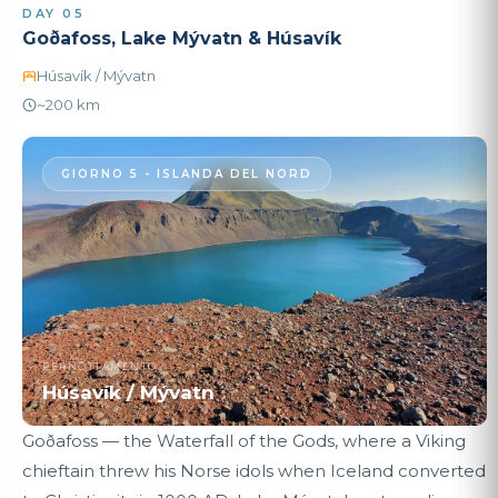
DAY 05
Goðafoss, Lake Mývatn & Húsavík
Húsavík / Mývatn
~200 km
GIORNO 5 - ISLANDA DEL NORD
PERNOTTAMENTO
Húsavík / Mývatn
Goðafoss — the Waterfall of the Gods, where a Viking
chieftain threw his Norse idols when Iceland converted