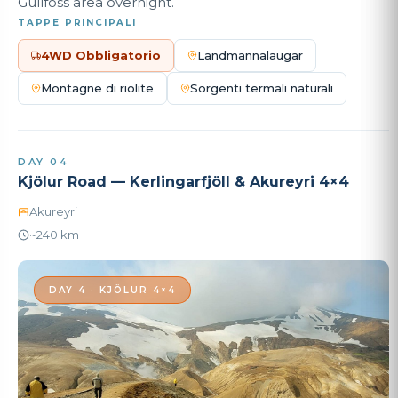
Gullfoss area overnight.
TAPPE PRINCIPALI
4WD Obbligatorio
Landmannalaugar
Montagne di riolite
Sorgenti termali naturali
DAY 04
Kjölur Road — Kerlingarfjöll & Akureyri 4×4
Akureyri
~240 km
DAY 4 · KJÖLUR 4×4