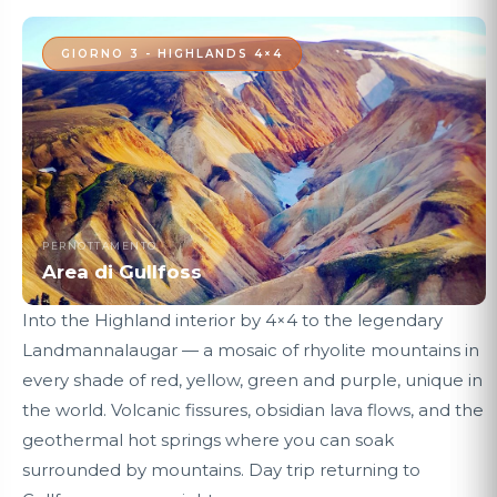
GIORNO 3 - HIGHLANDS 4×4
PERNOTTAMENTO
Area di Gullfoss
Into the Highland interior by 4×4 to the legendary
Landmannalaugar — a mosaic of rhyolite mountains in
every shade of red, yellow, green and purple, unique in
the world. Volcanic fissures, obsidian lava flows, and the
geothermal hot springs where you can soak
surrounded by mountains. Day trip returning to