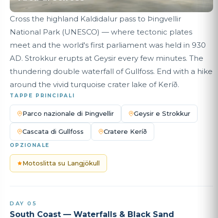
Cross the highland Kaldidalur pass to Þingvellir
National Park (UNESCO) — where tectonic plates
meet and the world's first parliament was held in 930
AD. Strokkur erupts at Geysir every few minutes. The
thundering double waterfall of Gullfoss. End with a hike
around the vivid turquoise crater lake of Keríð.
TAPPE PRINCIPALI
Parco nazionale di Þingvellir
Geysir e Strokkur
Cascata di Gullfoss
Cratere Keríð
OPZIONALE
Motoslitta su Langjökull
DAY 05
South Coast — Waterfalls & Black Sand