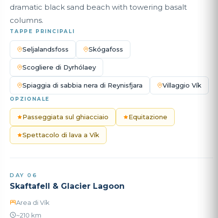
dramatic black sand beach with towering basalt
columns.
TAPPE PRINCIPALI
Seljalandsfoss
Skógafoss
Scogliere di Dyrhólaey
Spiaggia di sabbia nera di Reynisfjara
Villaggio Vík
OPZIONALE
Passeggiata sul ghiacciaio
Equitazione
Spettacolo di lava a Vík
DAY 06
Skaftafell & Glacier Lagoon
Area di Vík
~210 km