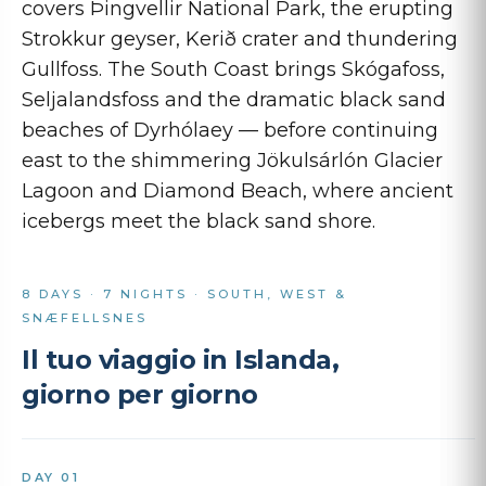
covers Þingvellir National Park, the erupting
Strokkur geyser, Kerið crater and thundering
Gullfoss. The South Coast brings Skógafoss,
Seljalandsfoss and the dramatic black sand
beaches of Dyrhólaey — before continuing
east to the shimmering Jökulsárlón Glacier
Lagoon and Diamond Beach, where ancient
icebergs meet the black sand shore.
8 DAYS · 7 NIGHTS · SOUTH, WEST &
SNÆFELLSNES
Il tuo viaggio in Islanda,
giorno per giorno
DAY 01