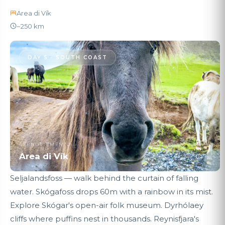
Area di Vík
~250 km
DAY 5 · SOUTH COAST
PERNOTTAMENTO
Area di Vík
Seljalandsfoss — walk behind the curtain of falling
water. Skógafoss drops 60m with a rainbow in its mist.
Explore Skógar's open-air folk museum. Dyrhólaey
cliffs where puffins nest in thousands. Reynisfjara's