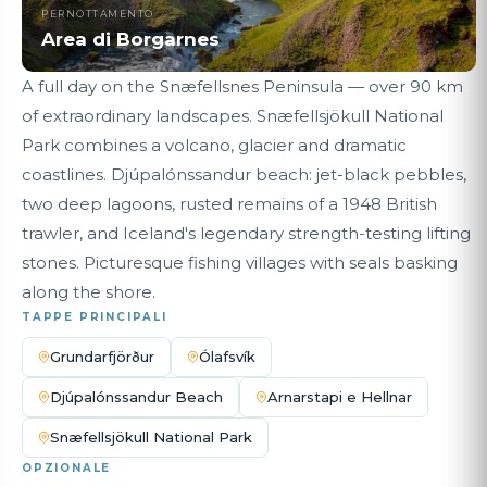
PERNOTTAMENTO
Area di Borgarnes
A full day on the Snæfellsnes Peninsula — over 90 km
of extraordinary landscapes. Snæfellsjökull National
Park combines a volcano, glacier and dramatic
coastlines. Djúpalónssandur beach: jet-black pebbles,
two deep lagoons, rusted remains of a 1948 British
trawler, and Iceland's legendary strength-testing lifting
stones. Picturesque fishing villages with seals basking
along the shore.
TAPPE PRINCIPALI
Grundarfjörður
Ólafsvík
Djúpalónssandur Beach
Arnarstapi e Hellnar
Snæfellsjökull National Park
OPZIONALE