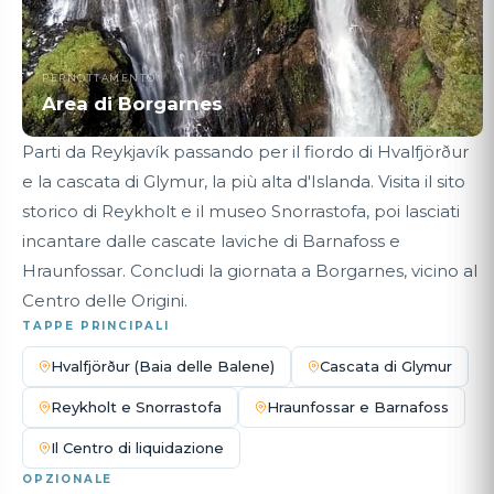
PERNOTTAMENTO
Area di Borgarnes
Parti da Reykjavík passando per il fiordo di Hvalfjörður
e la cascata di Glymur, la più alta d'Islanda. Visita il sito
storico di Reykholt e il museo Snorrastofa, poi lasciati
incantare dalle cascate laviche di Barnafoss e
Hraunfossar. Concludi la giornata a Borgarnes, vicino al
Centro delle Origini.
TAPPE PRINCIPALI
Hvalfjörður (Baia delle Balene)
Cascata di Glymur
Reykholt e Snorrastofa
Hraunfossar e Barnafoss
Il Centro di liquidazione
OPZIONALE