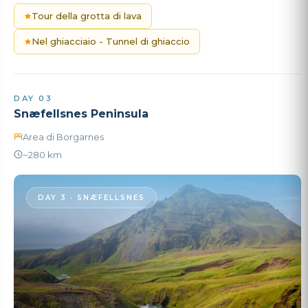
Tour della grotta di lava
Nel ghiacciaio - Tunnel di ghiaccio
DAY 03
Snæfellsnes Peninsula
Area di Borgarnes
~280 km
DAY 3 · SNÆFELLSNES