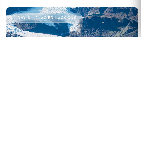
DAY 6 · GLACIER LAGOONS
PERNOTTAMENTO
Area di Vík
Skaftafell National Park in the shadow of Vatnajökull —
Europe's largest glacier. Hike to Svartifoss, the 'Black
Waterfall' framed by perfect basalt columns. Then the
iconic Jökulsárlón Glacial Lagoon where vast icebergs
drift in Arctic light, and Diamond Beach littered with ice
sculptures washed ashore.