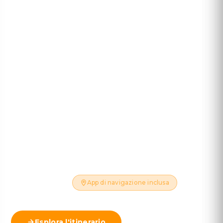
Snaefellsnes &
Jökulsárlón
8 GIORNI · 7 NOTTI · ~1.140 KM
Un viaggio di 8 giorni attraverso le meraviglie
iconiche dell'Islanda — la Penisola di Snæfellsnes, il
Cerchio d'Oro, Hraunfossar, le cascate della Costa
Sud e la Laguna Glaciale di Jökulsárlón.
Disponibile tutto l'anno
Auto a noleggio inclusa
Hotel inclusi
App di navigazione inclusa
Esplora l'itinerario