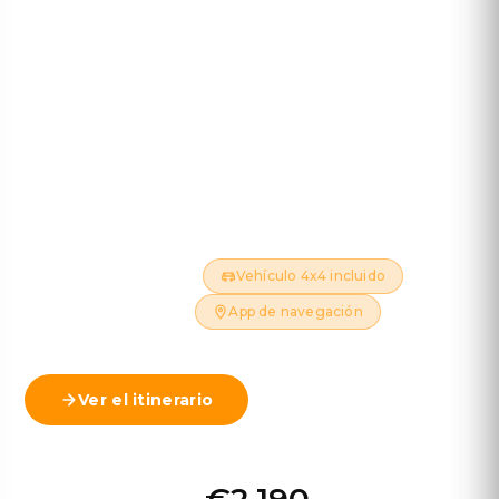
bajas en 4x4
10 DÍAS - 9 NOCHES - ~1.750 KM
Conquista el salvaje interior de las Highlands de
Islandia, desde las coloridas montañas de riolita de
Landmannalaugar hasta maravillas geotérmicas,
poderosas cascadas y paisajes volcánicos.
Solo julio y agosto
Vehículo 4x4 incluido
Hoteles incluidos
App de navegación
Ver el itinerario
Ver mapa