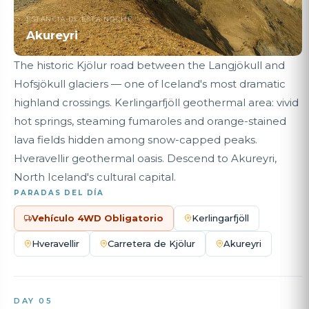
ESTANCIA DE ESTA NOCHE
Akureyri
The historic Kjölur road between the Langjökull and
Hofsjökull glaciers — one of Iceland's most dramatic
highland crossings. Kerlingarfjöll geothermal area: vivid
hot springs, steaming fumaroles and orange-stained
lava fields hidden among snow-capped peaks.
Hveravellir geothermal oasis. Descend to Akureyri,
North Iceland's cultural capital.
PARADAS DEL DÍA
Vehículo 4WD Obligatorio
Kerlingarfjöll
Hveravellir
Carretera de Kjölur
Akureyri
DAY 05