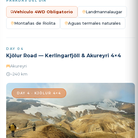
PARADAS DEL DÍA
Vehículo 4WD Obligatorio
Landmannalaugar
Montañas de Riolita
Aguas termales naturales
DAY 04
Kjölur Road — Kerlingarfjöll & Akureyri 4×4
Akureyri
~240 km
DAY 4 · KJÖLUR 4×4