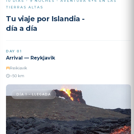
10 DÍAS - 9 NOCHES - AVENTURA 4×4 EN LAS
TIERRAS ALTAS
Tu viaje por Islandia -
día a día
DAY 01
Arrival — Reykjavik
Reikiavik
~50 km
DÍA 1 - LLEGADA