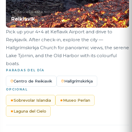
ESTANCIA DE ESTA NOCHE
Reikiavik
Pick up your 4×4 at Keflavik Airport and drive to
Reykjavík. After check-in, explore the city —
Hallgrímskirkja Church for panoramic views, the serene
Lake Tjörnin, and the Old Harbor with its colourful
boats.
PARADAS DEL DÍA
Centro de Reikiavik
Hallgrímskirkja
OPCIONAL
Sobrevolar Islandia
Museo Perlan
Laguna del Cielo