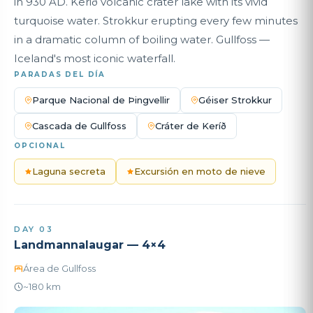
in 930 AD. Kerið volcanic crater lake with its vivid
turquoise water. Strokkur erupting every few minutes
in a dramatic column of boiling water. Gullfoss —
Iceland's most iconic waterfall.
PARADAS DEL DÍA
Parque Nacional de Þingvellir
Géiser Strokkur
Cascada de Gullfoss
Cráter de Keríð
OPCIONAL
Laguna secreta
Excursión en moto de nieve
DAY 03
Landmannalaugar — 4×4
Área de Gullfoss
~180 km