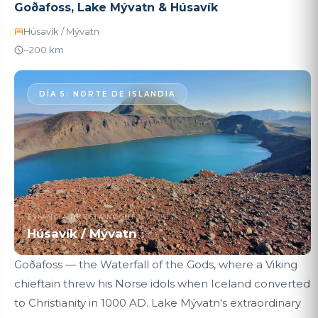
Goðafoss, Lake Mývatn & Húsavík
Húsavík / Mývatn
~200 km
DÍA 5: NORTE DE ISLANDIA
ESTANCIA DE ESTA NOCHE
Húsavík / Mývatn
Goðafoss — the Waterfall of the Gods, where a Viking
chieftain threw his Norse idols when Iceland converted
to Christianity in 1000 AD. Lake Mývatn's extraordinary