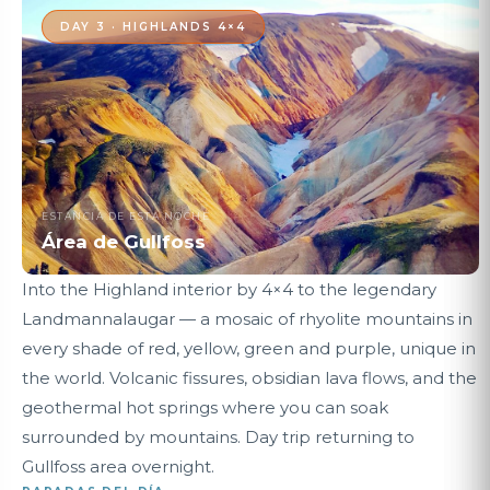
DAY 3 · HIGHLANDS 4×4
ESTANCIA DE ESTA NOCHE
Área de Gullfoss
Into the Highland interior by 4×4 to the legendary
Landmannalaugar — a mosaic of rhyolite mountains in
every shade of red, yellow, green and purple, unique in
the world. Volcanic fissures, obsidian lava flows, and the
geothermal hot springs where you can soak
surrounded by mountains. Day trip returning to
Gullfoss area overnight.