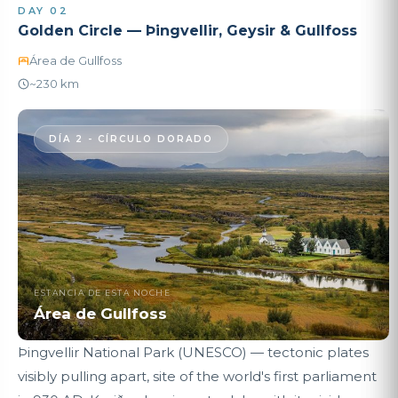
DAY 02
Golden Circle — Þingvellir, Geysir & Gullfoss
Área de Gullfoss
~230 km
DÍA 2 - CÍRCULO DORADO
ESTANCIA DE ESTA NOCHE
Área de Gullfoss
Þingvellir National Park (UNESCO) — tectonic plates
visibly pulling apart, site of the world's first parliament