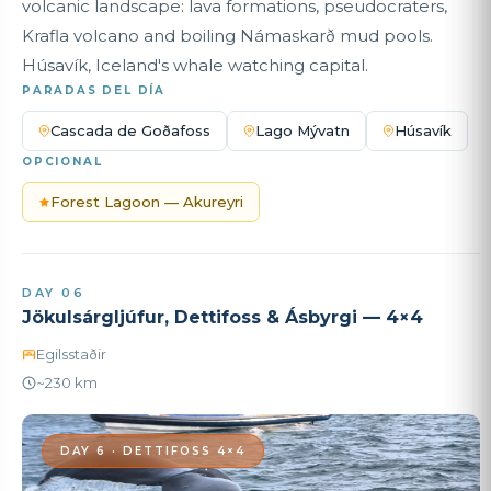
volcanic landscape: lava formations, pseudocraters,
Krafla volcano and boiling Námaskarð mud pools.
Húsavík, Iceland's whale watching capital.
PARADAS DEL DÍA
Cascada de Goðafoss
Lago Mývatn
Húsavík
OPCIONAL
Forest Lagoon — Akureyri
DAY 06
Jökulsárgljúfur, Dettifoss & Ásbyrgi — 4×4
Egilsstaðir
~230 km
DAY 6 · DETTIFOSS 4×4