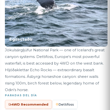
ESTANCIA DE ESTA NOCHE
Egilsstaðir
Jökulsárgljúfur National Park — one of Iceland's great
canyon systems. Dettifoss, Europe's most powerful
waterfall, is best accessed by 4WD on the west bank.
Hljóðaklettar Echo Rocks — extraordinary basalt
formations. Ásbyrgi horseshoe canyon: sheer walls
rising 100m, birch forest below, legendary home of
Odin's horse.
PARADAS DEL DÍA
4WD Recommended
Dettifoss