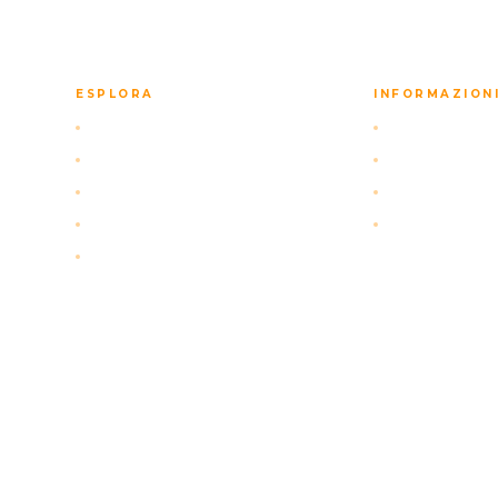
ESPLORA
INFORMAZION
Pacchetti self-drive
FAQ
App di Navigazione
Informativa su
Attività
Termini di Ser
Chi siamo
Politica di ca
Contatto