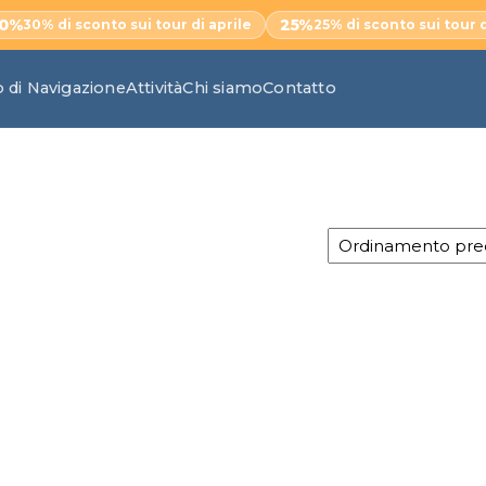
30%
25%
30% di sconto sui tour di aprile
25% di sconto sui tour 
 di Navigazione
Attività
Chi siamo
Contatto