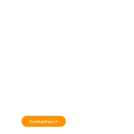
Pronto a Pianificare il Tuo Vi
Inviaci i tuoi dettagli e il nostro team a Reykjavík ti ri
Contattaci