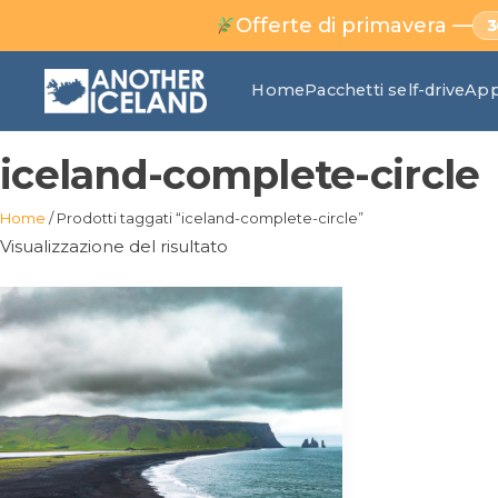
Offerte di primavera —
Home
Pacchetti self-drive
App
iceland-complete-circle
Home
/ Prodotti taggati “iceland-complete-circle”
Visualizzazione del risultato