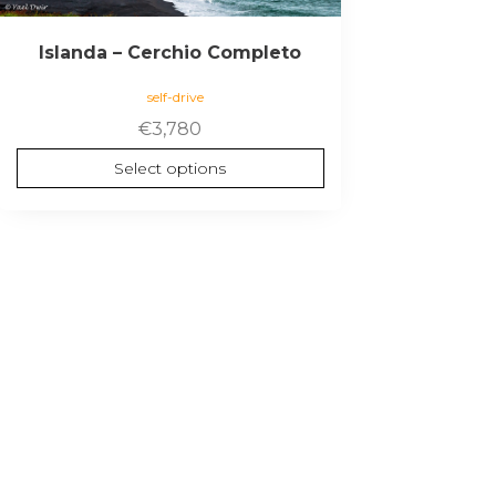
Islanda – Cerchio Completo
self-drive
€
3,780
Select options