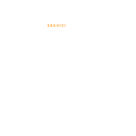
I
SEGUICI
lla privacy
vizio
ncellazione