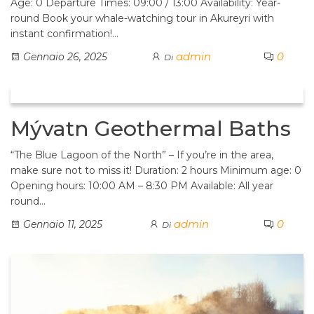
Age: 0 Departure Times: 09:00 / 13:00 Availability: Year-
round Book your whale-watching tour in Akureyri with
instant confirmation!…
admin
0
Gennaio 26, 2025
Di
Mývatn Geothermal Baths
“The Blue Lagoon of the North” – If you’re in the area,
make sure not to miss it! Duration: 2 hours Minimum age: 0
Opening hours: 10:00 AM – 8:30 PM Available: All year
round…
admin
0
Gennaio 11, 2025
Di