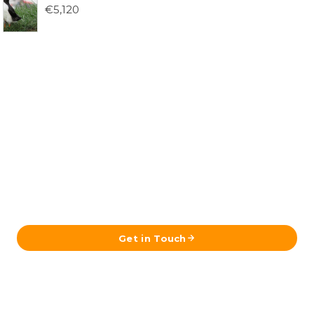
€
5,120
¿Listo para planificar tu viaje a
Islandia?
Envíanos tus datos y nuestro equipo en Reikiavik se
pondrá en contacto contigo con un itinerario a medida.
Get in Touch